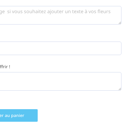
frir !
er au panier