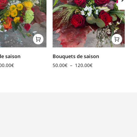
e saison
Bouquets de saison
Le
00.00
€
50.00
€
–
120.00
€
70