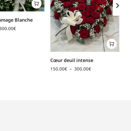
mage Blanche
300.00
€
Cœur deuil intense
Co
150.00
€
–
300.00
€
50