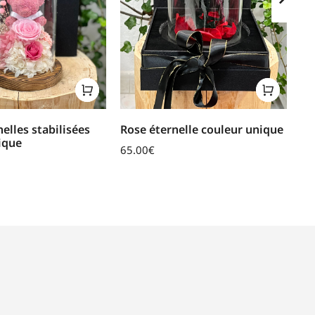
elles stabilisées
Rose éternelle couleur unique
Ro
ique
65.00
€
12