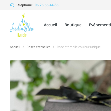
06 25 55 44 85
Téléphone :
Accueil
Boutique
Evénementi
Accueil
Roses éternelles
Rose éternelle couleur unique
Vous êtes ici :