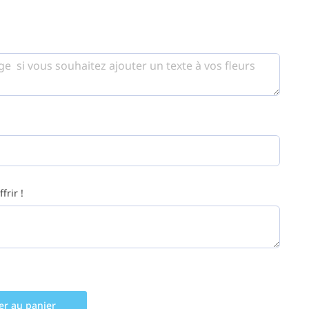
frir !
er au panier