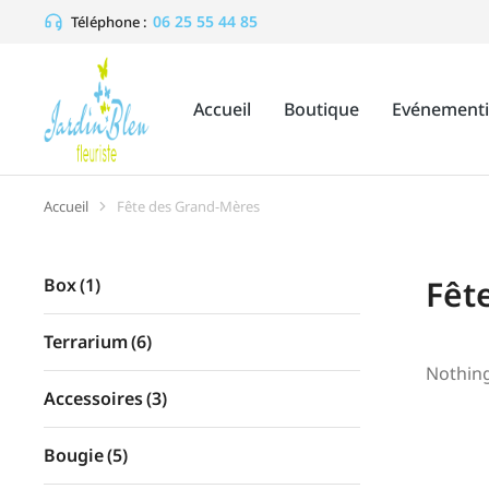
06 25 55 44 85
Téléphone :
Accueil
Boutique
Evénementi
Accueil
Fête des Grand-Mères
Vous êtes ici :
Fêt
Box
(1)
Terrarium
(6)
Nothin
Accessoires
(3)
Bougie
(5)