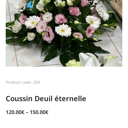
Product code: 203
Coussin Deuil éternelle
120.00
€
–
150.00
€