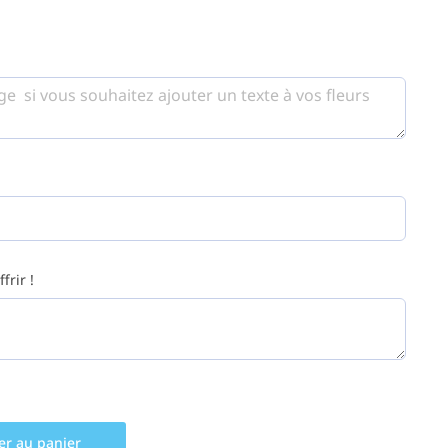
frir !
er au panier