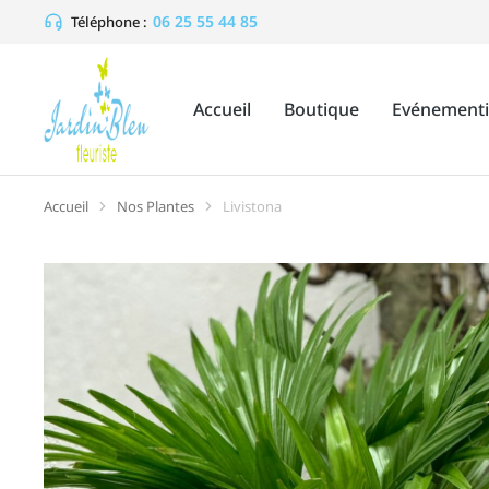
06 25 55 44 85
Téléphone :
Accueil
Boutique
Evénementi
Accueil
Nos Plantes
Livistona
Vous êtes ici :