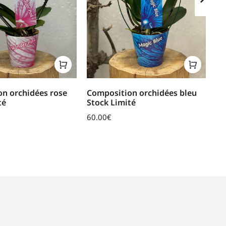
n orchidées rose
Composition orchidées bleu
Co
té
Stock Limité
li
60.00
€
40