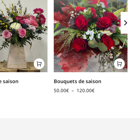
 saison
Bouquets de saison
Bo
50.00
€
–
120.00
€
40