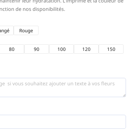
intenir leur hydratation. L'imprimé et la couleur de
nction de nos disponibilités.
angé
Rouge
80
90
100
120
150