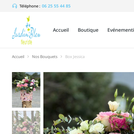
06 25 55 44 85
Téléphone :
Accueil
Boutique
Evénementi
Accueil
Nos Bouquets
Box Jessica
Vous êtes ici :